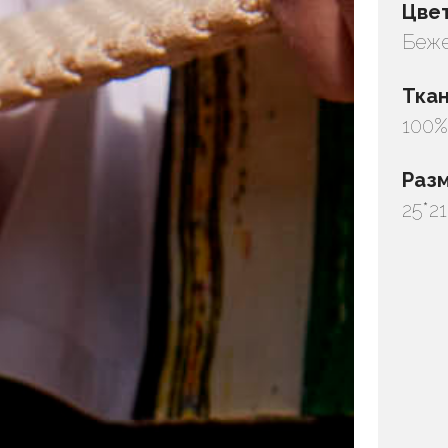
Цве
Беж
Тка
100%
Раз
25*2