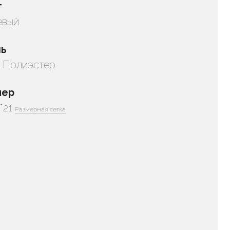
т
евый
нь
 Полиэстер
мер
1*21
Размерная сетка