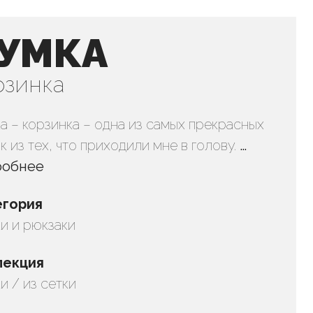
УМКА
рзинка
а – корзинка – одна из самых прекрасных
к из тех, что приходили мне в голову.
…
робнее
егория
и и рюкзаки
лекция
и / из сетки