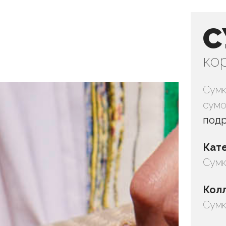
С
ко
Сумк
сумо
под
Кат
Сумк
Кол
Сумк