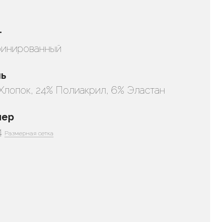
т
инированный
нь
Хлопок, 24% Полиакрил, 6% Эластан
мер
4
Размерная сетка