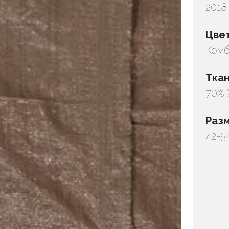
2018
Цве
Комб
Тка
70% 
Раз
42-5