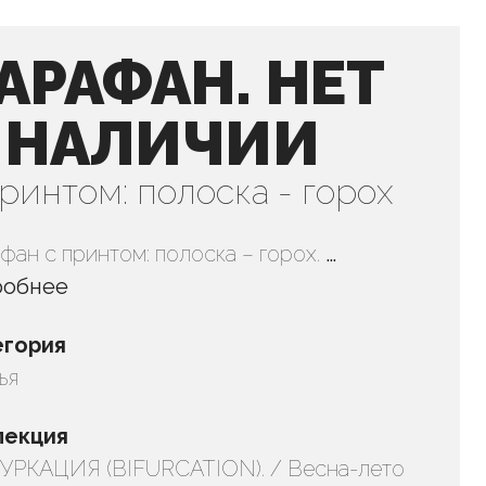
АРАФАН. НЕТ
 НАЛИЧИИ
принтом: полоска - горох
фан с принтом: полоска – горох.
…
робнее
егория
ья
лекция
РКАЦИЯ (BIFURCATION). / Весна-лето