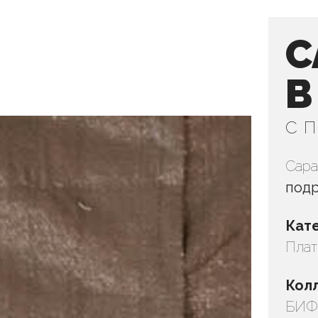
С
В
с 
Сара
под
Кат
Плат
Кол
БИФУ