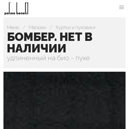
Меню
Магазин
Куртки и пуховики
БОМБЕР. НЕТ В
НАЛИЧИИ
удлиненный на био - пухе