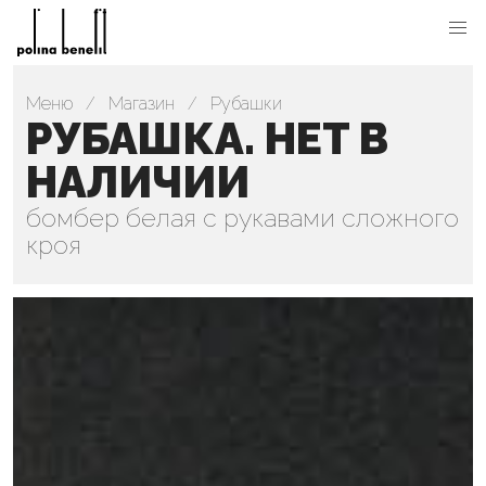
Меню
Магазин
Рубашки
РУБАШКА. НЕТ В
НАЛИЧИИ
бомбер белая с рукавами сложного
кроя