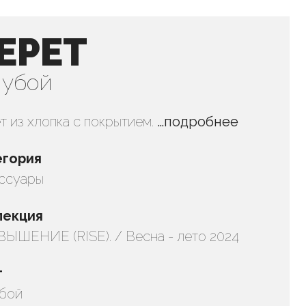
ЕРЕТ
лубой
т из хлопка с покрытием.
…подробнее
егория
ссуары
лекция
ЫШЕНИЕ (RISE). / Весна - лето 2024
т
бой