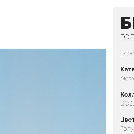
Б
го
Бере
Кат
Аксе
Кол
ВОЗВ
Цве
Голу