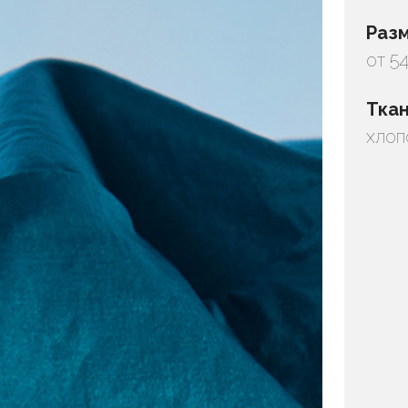
Раз
от 54
Тка
хлоп