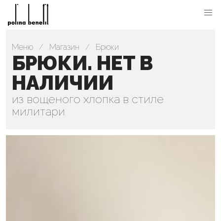
Меню
Магазин
Брюки
БРЮКИ. НЕТ В
НАЛИЧИИ
из вощеного хлопка в стиле
милитари